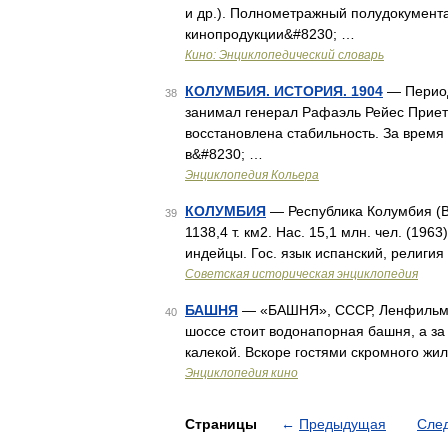
и др.). Полнометражный полудокумент
кинопродукции&#8230; …
Кино: Энциклопедический словарь
КОЛУМБИЯ. ИСТОРИЯ. 1904
— Период
38
занимал генерал Рафаэль Рейес Прието
восстановлена стабильность. За врем
в&#8230; …
Энциклопедия Кольера
КОЛУМБИЯ
— Республика Колумбия (Be
39
1138,4 т. км2. Нас. 15,1 млн. чел. (19
индейцы. Гос. язык испанский, религия
Советская историческая энциклопедия
БАШНЯ
— «БАШНЯ», СССР, Ленфильм, 1
40
шоссе стоит водонапорная башня, а за
калекой. Вскоре гостями скромного жи
Энциклопедия кино
Страницы
←
Предыдущая
Сле