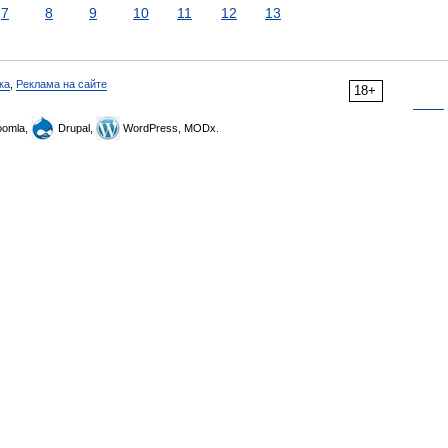
7
8
9
10
11
12
13
ка
,
Реклама на сайте
18+
omla,
Drupal,
WordPress, MODx.