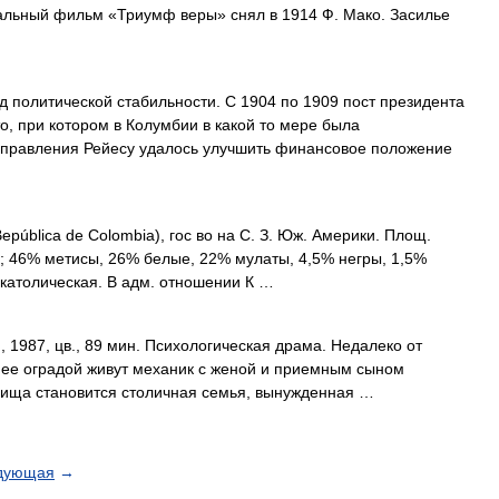
альный фильм «Триумф веры» снял в 1914 Ф. Мако. Засилье
 политической стабильности. С 1904 по 1909 пост президента
, при котором в Колумбии в какой то мере была
я правления Рейесу удалось улучшить финансовое положение
pública de Colombia), гос во на С. З. Юж. Америки. Площ.
63); 46% метисы, 26% белые, 22% мулаты, 4,5% негры, 1,5%
 католическая. В адм. отношении К …
987, цв., 89 мин. Психологическая драма. Недалеко от
 ее оградой живут механик с женой и приемным сыном
лища становится столичная семья, вынужденная …
дующая
→