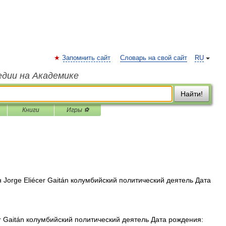
Запомнить сайт
Словарь на свой сайт
RU
едии на Академике
Найти!
Книги
Игры ⚽
Jorge Eliécer Gaitán колумбийский политический деятель Дата
r Gaitán колумбийский политический деятель Дата рождения: