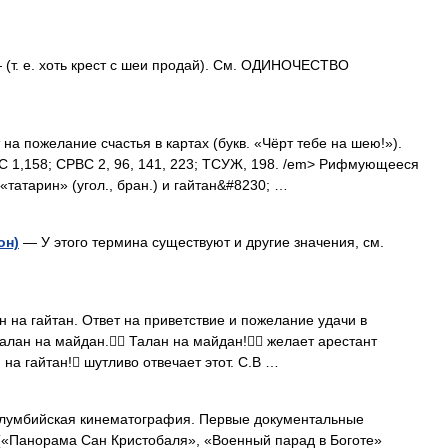
(т. е. хоть крест с шеи продай). См. ОДИНОЧЕСТВО
 на пожелание счастья в картах (букв. «Чёрт тебе на шею!»).
ВС 1,158; СРВС 2, 96, 141, 223; ТСУЖ, 198. /em> Рифмующееся
«татарин» (угол., бран.) и гайтан&#8230; …
он)
— У этого термина существуют и другие значения, см.
 гайтан. Ответ на приветствие и пожелание удачи в
алан на майдан. Талан на майдан! желает арестант
на гайтан! шутливо отвечает этот. С.В …
лумбийская кинематография. Первые документальные
(«Панорама Сан Кристобаля», «Военный парад в Боготе»