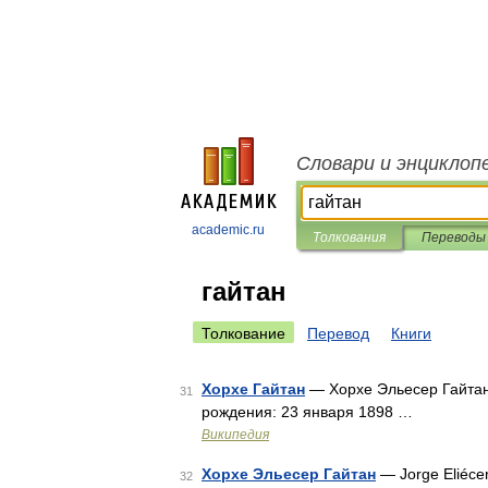
Словари и энциклоп
academic.ru
Толкования
Переводы
гайтан
Толкование
Перевод
Книги
Хорхе Гайтан
— Хорхе Эльесер Гайтан 
31
рождения: 23 января 1898 …
Википедия
Хорхе Эльесер Гайтан
— Jorge Eliéce
32