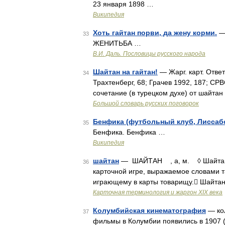
23 января 1898 …
Википедия
Хоть гайтан порви, да жену корми.
— 
33
ЖЕНИТЬБА …
В.И. Даль. Пословицы русского народа
Шайтан на гайтан!
— Жарг. карт. Ответ
34
Трахтенберг, 68; Грачев 1992, 187; СР
сочетание (в турецком духе) от шайтан 
Большой словарь русских поговорок
Бенфика (футбольный клуб, Лиссаб
35
Бенфика. Бенфика …
Википедия
шайтан
— ШАЙТАН , а, м. ◊ Шайтан на
36
карточной игре, выражаемое словами т
играющему в карты товарищу. Шайтан 
Карточная терминология и жаргон XIX века
Колумбийская кинематография
— ко
37
фильмы в Колумбии появились в 1907 