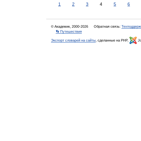
1
2
3
4
5
6
© Академик, 2000-2026
Обратная связь:
Техподдерж
👣 Путешествия
Экспорт словарей на сайты
, сделанные на PHP,
Jo